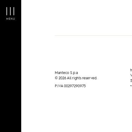
Manteco on LA NAZIONE
MENU
h
Manteco S.p.a
V
© 2026 All rights reserved.
5
P.IVA 00297290975
+